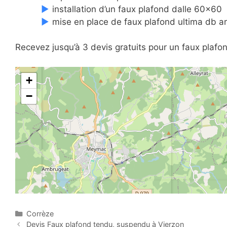
installation d’un faux plafond dalle 60×60
mise en place de faux plafond ultima db a
Recevez jusqu’à 3 devis gratuits pour un faux plaf
+
−
C
Corrèze
P
a
Devis Faux plafond tendu, suspendu à Vierzon