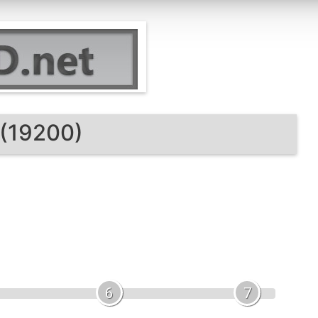
 (19200)
6
7