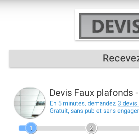
Aller
au
contenu
Recevez
Devis Faux plafonds 
En 5 minutes, demandez
3 devis
Gratuit, sans pub et sans engage
1
2