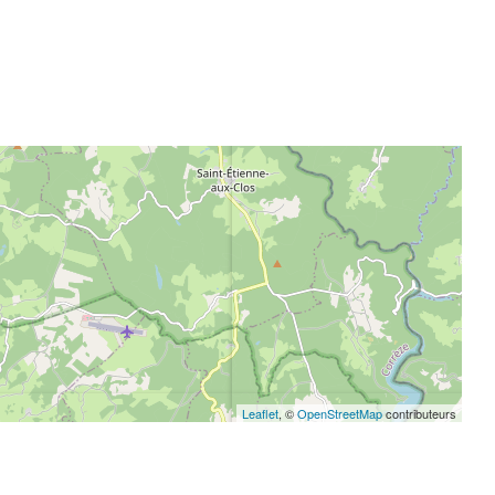
Leaflet
, ©
OpenStreetMap
contributeurs